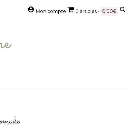
Mon compte
0 articles -
0,00
€
nomade