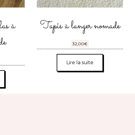
las à
Tapis à langer nomade
de
32,00
€
Lire la suite