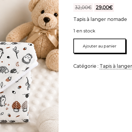
Le
Le
32,00
€
29,00
€
prix
prix
Tapis à langer nomade
initial
actuel
était :
est :
1 en stock
32,00€.
29,00€.
quantité
Ajouter au panier
de
Tapis
à
Catégorie :
Tapis à lang
langer
nomade