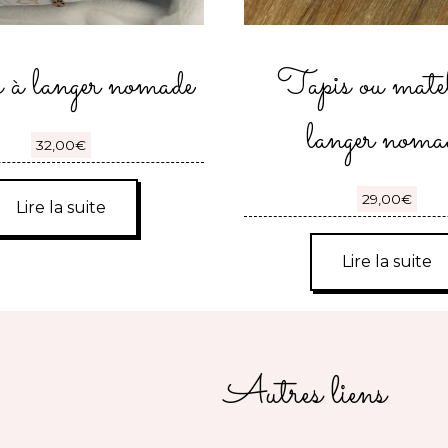
 à langer nomade
Tapis ou mate
langer noma
32,00
€
29,00
€
Lire la suite
Lire la suite
Autres liens