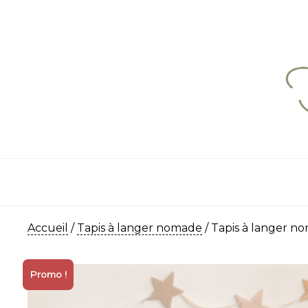
Accueil
/
Tapis à langer nomade
/ Tapis à langer n
Promo !