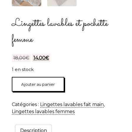
Lingettes lavables et pochette
femme
Le
Le
18,00
€
14,00
€
prix
prix
1 en stock
initial
actuel
était :
est :
quantité
Ajouter au panier
18,00€.
14,00€.
de
Lingettes
lavables
Catégories :
Lingettes lavables fait main
,
et
Lingettes lavables femmes
pochette
femme
Description