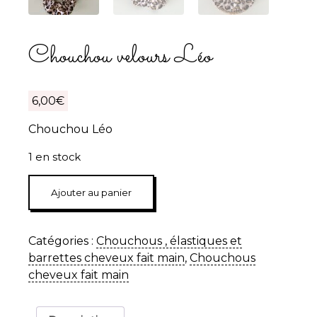
Chouchou velours Léo
6,00
€
Chouchou Léo
1 en stock
quantité
Ajouter au panier
de
Chouchou
velours
Catégories :
Chouchous , élastiques et
Léo
barrettes cheveux fait main
,
Chouchous
cheveux fait main