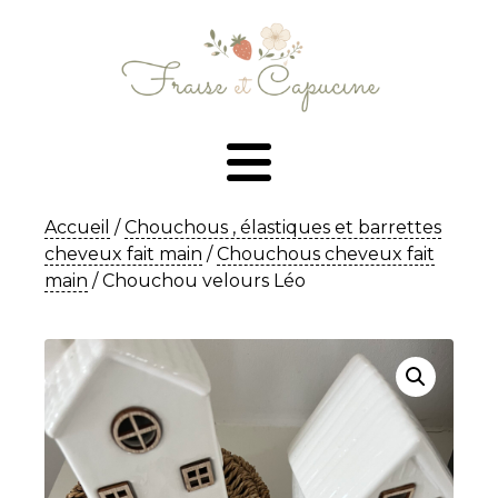
Accueil
/
Chouchous , élastiques et barrettes
cheveux fait main
/
Chouchous cheveux fait
main
/ Chouchou velours Léo