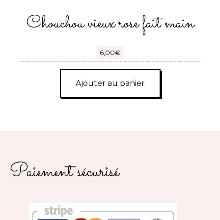
Chouchou vieux rose fait main
6,00
€
Ajouter au panier
Paiement sécurisé