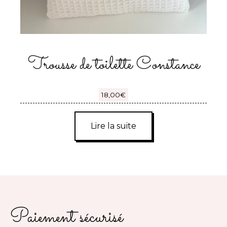
Trousse de toilette Constance
18,00
€
Lire la suite
Paiement sécurisé