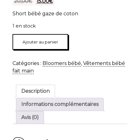
Le
Le
20,00
€
15,00
€
prix
prix
Short bébé gaze de coton
initial
actuel
était :
est :
1 en stock
20,00€.
15,00€.
quantité
Ajouter au panier
de
Short
bébé
Catégories :
Bloomers bébé
,
Vêtements bébé
gaze
fait main
de
coton
Description
Informations complémentaires
Avis (0)