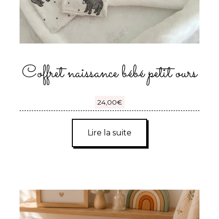
Coffret naissance bébé petit ours
24,00
€
Lire la suite