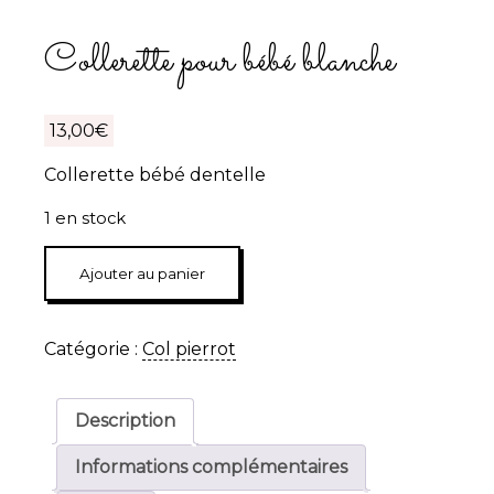
Collerette pour bébé blanche
13,00
€
Collerette bébé dentelle
1 en stock
quantité
Ajouter au panier
de
Collerette
pour
Catégorie :
Col pierrot
bébé
blanche
Description
Informations complémentaires